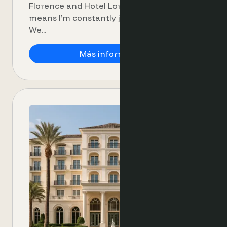
Florence and Hotel Lord Byron in Rome –
means I’m constantly juggling priorities.
We...
How Optimand Helps
Más información