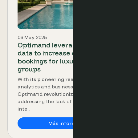
06 May 2025
Optimand leverages event
data to increase direct
bookings for luxury hotel
groups
With its pioneering real-demand
analytics and business intelligence,
Optimand revolutionized the industry,
addressing the lack of a comprehensive
inte...
Optimand leverages 
Más información