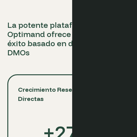
La potente plataforma de
Optimand ofrece
éxito basado en datos para las
DMOs
Crecimiento Reservas
Directas
+
27
%