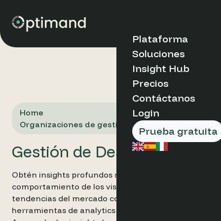
Plataforma
Soluciones
Descubre Optima
Insight Hub
Tipo de organizac
Precios
Casos de Estudio
¿Por qué Opti
Contáctanos
Blog
Cómo Funciona
Market Insights
Boutique &
Login
Home
Beneficios Clav
FAQs
Indipendent Ho
Organizaciones de gestión de destinos
Sobre Nosotros
Apartamentos
Prueba gratuita
Reserva un
Grupos y cade
Gestión de Destinos
hoteleras
demostración
Organizaciones
gestión de dest
Obtén insights profundos sobre el
Productos y
comportamiento de los visitantes y las
herramientas
Puesto
tendencias del mercado con las potentes
herramientas de analytics de Optimand.
Análisis Web de