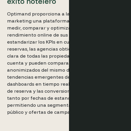
éxito hotelero
Optimand proporciona a las agencias de
marketing una plataforma única y unificada para
medir, comparar y optimizar cada aspecto del
rendimiento online de sus clientes hoteleros. Al
estandarizar los KPIs en cualquier motor de
reservas, las agencias obtienen una visibilidad
clara de todas las propiedades vinculadas a su
cuenta y pueden compararlas con competidores
anonimizados del mismo destino para detectar
tendencias emergentes del mercado. Los
dashboards en tiempo real rastrean la intención
de reserva y las conversiones con etiquetas UTM,
tanto por fechas de estancia como de reserva,
permitiendo una segmentación precisa del
público y ofertas de campaña personalizadas.