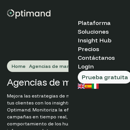
Plataforma
Soluciones
Descubre Optima
Insight Hub
Tipo de organizac
Precios
Casos de Estudio
¿Por qué Opti
Contáctanos
Blog
Cómo Funciona
Market Insights
Boutique &
Login
Home
Agencias de marketing
Beneficios Clav
FAQs
Indipendent Ho
Sobre Nosotros
Apartamentos
Prueba gratuita
Agencias de marketing
Reserva un
Grupos y cade
hoteleras
demostración
Organizaciones
Mejora las estrategias de marketing hotelero de
gestión de dest
tus clientes con los insights basados en datos de
Productos y
Optimand. Monitoriza la efectividad de las
herramientas
Puesto
campañas en tiempo real, analiza el
comportamiento de los huéspedes y genera
Análisis Web de