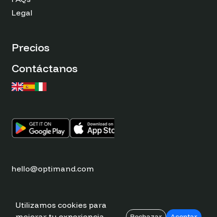
Legal
Precios
Contáctanos
hello@optimand.com
Utilizamos cookies para
mejorar tu experiencia.
Rechazar
Aceptar
© Optimand 2026