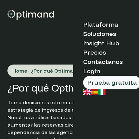
Plataforma
Soluciones
Descubre Optima
Insight Hub
Tipo de organizac
Precios
Casos de Estudio
¿Por qué Opti
Contáctanos
Blog
Cómo Funciona
Market Insights
Boutique &
Login
Home
¿Por qué Optimand?
Beneficios Clav
FAQs
Indipendent Ho
Sobre Nosotros
Apartamentos
Prueba gratuita
¿Por qué Optimand?
Reserva un
Grupos y cade
hoteleras
demostración
Organizaciones
Toma decisiones informadas y optimiza la
gestión de dest
estrategia de ingresos de tu hotel con Optimand.
Productos y
Nuestros análisis basados ​​en datos te permiten
herramientas
Puesto
aumentar las reservas directas, reducir la
dependencia de las agencias de viajes online y
Análisis Web de