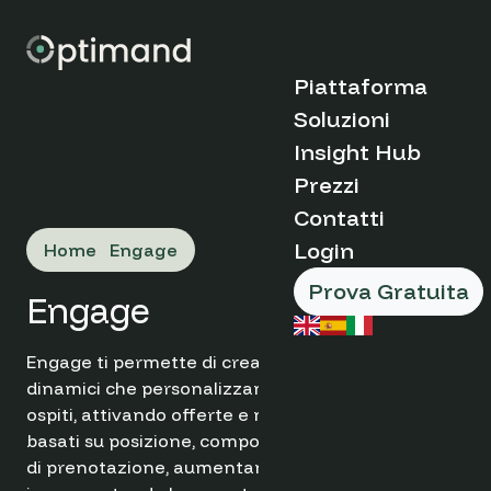
Piattaforma
Soluzioni
Scopri Optimand
Insight Hub
Tipi di Organizzaz
Prezzi
Casi di Studio
Perchè Optima
Contatti
Blog
Come Funziona
Market Insights
Boutique &
Login
Home
Engage
Vantaggi Pricipa
FAQs
Indipendent Ho
Chi Siamo
Appartamenti
Prova Gratuita
Engage
Prenota una d
Catene e Gruppi
Hotel
➔
Destination
Engage ti permette di creare banner e popup
Management
dinamici che personalizzano l'esperienza degli
Organisations
Prodotti e Servizi
ospiti, attivando offerte e messaggi su misura
basati su posizione, comportamento e intenzione
Ruolo
Analisi Sito Web
di prenotazione, aumentando il coinvolgimento e
Hotel