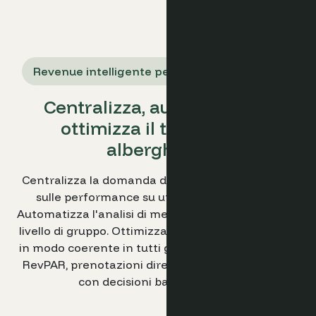
Revenue intelligente per gruppi alberghieri
Centralizza, automatizza e
ottimizza il tuo gruppo
alberghiero.
Centralizza la domanda del portfolio e gli insight
sulle performance su un'unica piattaforma.
Automatizza l'analisi di mercato e la reportistica a
livello di gruppo. Ottimizza le strategie di revenue
in modo coerente in tutti gli hotel per aumentare
RevPAR, prenotazioni dirette e crescita scalabile
con decisioni basate sui dati.