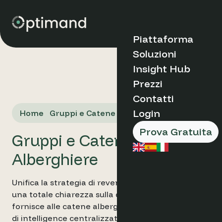
Piattaforma
Soluzioni
Scopri Optimand
Insight Hub
Tipi di Organizzaz
Prezzi
Casi di Studio
Perchè Optima
Contatti
Blog
Come Funziona
Market Insights
Boutique &
Login
Home
Gruppi e Catene Alberghiere
Vantaggi Pricipa
FAQs
Indipendent Ho
Chi Siamo
Appartamenti
Prova Gratuita
Gruppi e Catene
Prenota una d
Catene e Gruppi
Hotel
➔
Alberghiere
Destination
Management
Organisations
Prodotti e Servizi
Unifica la strategia di revenue del tuo gruppo con
una totale chiarezza sulla domanda. Optimand
Ruolo
fornisce alle catene alberghiere una piattaforma
Analisi Sito Web
di intelligence centralizzata per la visibilità della
Hotel