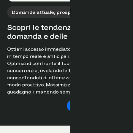
Domanda attuale, prospettive future
Scopri le tendenze future della
domanda e delle prenotazioni.
Ottieni accesso immediato ai dati sulla domanda
in tempo reale e anticipa i futuri cambiamenti.
Optimand confronta il tuo hotel con la
concorrenza, rivelando le tendenze emergenti e
consentendoti di ottimizzare la tua strategia in
modo proattivo. Massimizza il tuo potenziale di
guadagno rimanendo sempre un passo avanti.
Prova gratis adesso ➔