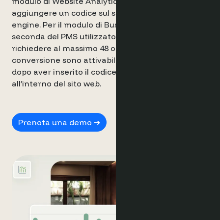
modulo di Website Analytics è necessario
Business
Revenue Mana
aggiungere un codice sul sito ed uno nel booking
Intelligence
Agenzie di
engine. Per il modulo di Business Intelligence, a
Rate Shopper
Marketing
seconda del PMS utilizzato e se supportato, può
Strumenti di
Consulenti Rev
Conversione
richiedere al massimo 48 ore. Gli strumenti di
Sales e Marketi
conversione sono attivabili immediatamente
Managers
Widget d
dopo aver inserito il codice di Optimand
Prezzi
all’interno del sito web.
Tariffe
Personali
Engage
Booking Calend
Prenota una demo ➔
WP Plugin