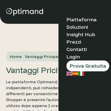
Piattaforma
Soluzioni
Scopri Optimand
Insight Hub
Tipi di Organizzaz
Prezzi
Casi di Studio
Perchè Optima
Contatti
Blog
Come Funziona
Market Insights
Boutique &
Login
Home
Vantaggi Pricipali
Vantaggi Pricipa
FAQs
Indipendent Ho
Chi Siamo
Appartamenti
Prova Gratuita
Vantaggi Pricipali
Prenota una d
Catene e Gruppi
Hotel
➔
Destination
La piattaforma Optimand, offrendo moduli
Management
indipendenti, può richiedere tempistiche
Organisations
Prodotti e Servizi
differenti per consentirne l’accesso. Se per il Rate
Shopper è presente l’autoconfigurazione per un
Ruolo
Analisi Sito Web
utilizzo dopo appena 1 ora dalla richiesta, per il
Hotel